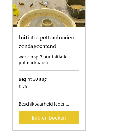
Initiatie pottendraaien
zondagochtend
workshop 3 uur initiatie
pottendraaien
Begint 30 aug
75
€ 75
euro
Beschikbaarheid laden...
Info en boeken