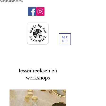
3425438757500209
ME
NU
lessenreeksen en
workshops